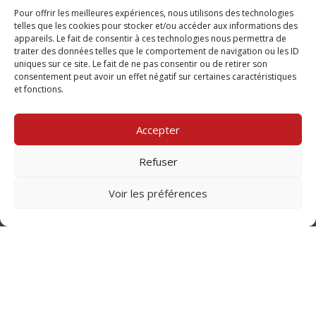
Pour offrir les meilleures expériences, nous utilisons des technologies
Mélange de culture, sport et gastronomie.
telles que les cookies pour stocker et/ou accéder aux informations des
appareils. Le fait de consentir à ces technologies nous permettra de
L’atelier crème Chantilly est intégré dans une animation
traiter des données telles que le comportement de navigation ou les ID
d’équipe.
uniques sur ce site. Le fait de ne pas consentir ou de retirer son
consentement peut avoir un effet négatif sur certaines caractéristiques
et fonctions.
De 50 à 200 personnes.
Accepter
Nous contacter
Refuser
Voir les préférences
Animations - Journées ou