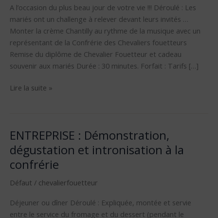
A l’occasion du plus beau jour de votre vie !!! Déroulé : Les
mariés ont un challenge à relever devant leurs invités …
Monter la crème Chantilly au rythme de la musique avec un
représentant de la Confrérie des Chevaliers fouetteurs
Remise du diplôme de Chevalier Fouetteur et cadeau
souvenir aux mariés Durée : 30 minutes. Forfait : Tarifs […]
Lire la suite »
ENTREPRISE : Démonstration,
ENTREPRISE
:
dégustation et intronisation à la
Démonstration,
confrérie
dégustation
et
Défaut
/
chevalierfouetteur
intronisation
Déjeuner ou dîner Déroulé : Expliquée, montée et servie
à
entre le service du fromage et du dessert (pendant le
la