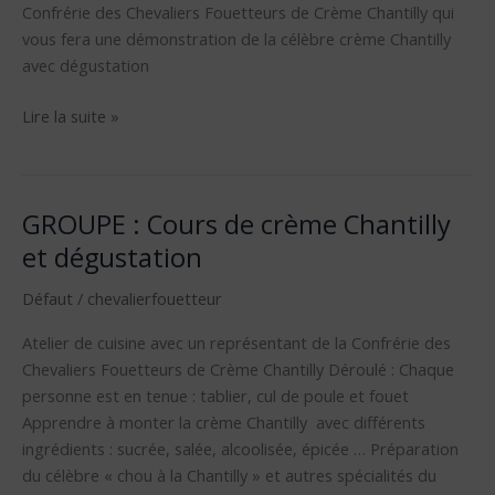
Confrérie des Chevaliers Fouetteurs de Crème Chantilly qui
repas
vous fera une démonstration de la célèbre crème Chantilly
avec dégustation
Lire la suite »
GROUPE : Cours de crème Chantilly
GROUPE
:
et dégustation
Cours
Défaut
/
chevalierfouetteur
de
crème
Atelier de cuisine avec un représentant de la Confrérie des
Chantilly
Chevaliers Fouetteurs de Crème Chantilly Déroulé : Chaque
et
personne est en tenue : tablier, cul de poule et fouet
dégustation
Apprendre à monter la crème Chantilly avec différents
ingrédients : sucrée, salée, alcoolisée, épicée … Préparation
du célèbre « chou à la Chantilly » et autres spécialités du