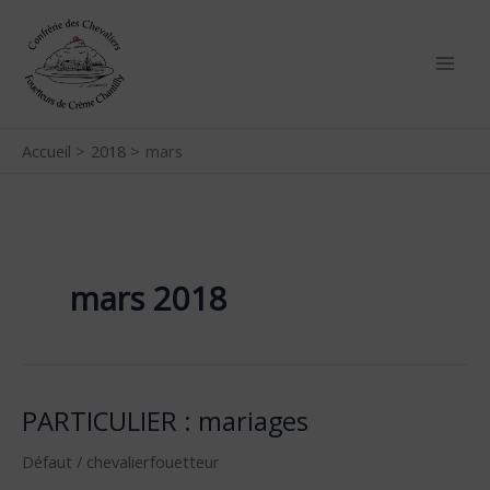
Aller
au
contenu
Accueil
2018
mars
mars 2018
PARTICULIER : mariages
PARTICULIER
:
Défaut
/
chevalierfouetteur
mariages