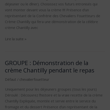
déjeuner ou le dîner). Choisissez vos futurs intronisés qui
confrérie
vont monter devant vous la crème !!!! Présence d’un
représentant de la Confrérie des Chevaliers Fouetteurs de
Crème Chantilly qui fera une démonstration de la célèbre
crème Chantilly avec
Lire la suite »
GROUPE : Démonstration de la
GROUPE
:
crème Chantilly pendant le repas
Démonstration
Défaut
/
chevalierfouetteur
de
la
Uniquement pour les déjeuners groupes (tous les jours)
crème
Déroulé : Découvrez l’histoire et la vraie recette de la crème
Chantilly
Chantilly Expliquée, montée et servie entre le service du
pendant
fromage et du dessert Présence d’un représentant de la
le