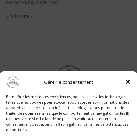
moment Dégustation des
Lire la suite »
Gérer le consentement
Suivez nous sur les réseaux sociaux :
Pour offrir les meilleures expériences, nous utilisons des technologies
telles que les cookies pour stocker et/ou accéder aux informations des
appareils. Le fait de consentir à ces technologies nous permettra de
traiter des données telles que le comportement de navigation ou les ID
Contact
uniques sur ce site. Le fait de ne pas consentir ou de retirer son
Mentions légales
consentement peut avoir un effet négatif sur certaines caractéristiques
et fonctions.
Politique de confidentialité et cookies