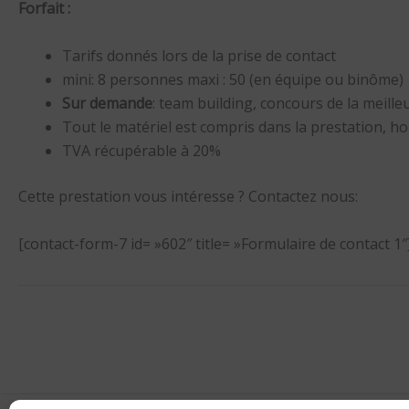
Forfait :
Tarifs donnés lors de la prise de contact
mini: 8 personnes maxi : 50 (en équipe ou binôme)
Sur demande
: team building, concours de la meille
Tout le matériel est compris dans la prestation, ho
TVA récupérable à 20%
Cette prestation vous intéresse ? Contactez nous:
[contact-form-7 id= »602″ title= »Formulaire de contact 1″