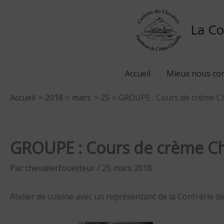
Aller
au
La Co
contenu
Accueil
Mieux nous co
Accueil
2018
mars
25
GROUPE : Cours de crème Ch
GROUPE : Cours de crème Cha
Par
chevalierfouetteur
/
25 mars 2018
Atelier de cuisine avec un représentant de la Confrérie d