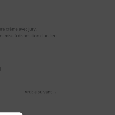
ure crème avec jury,
rs mise à disposition d’un lieu
]
Article suivant
→