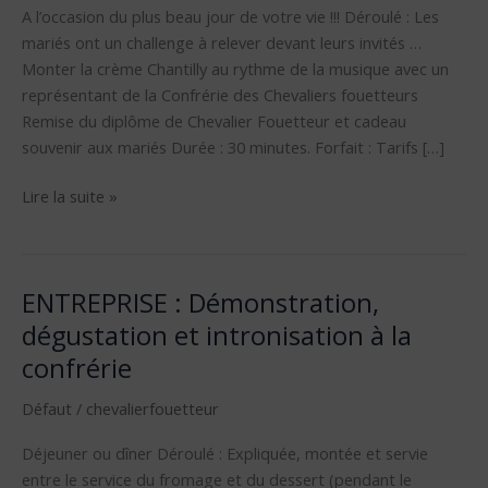
A l’occasion du plus beau jour de votre vie !!! Déroulé : Les
mariés ont un challenge à relever devant leurs invités …
Monter la crème Chantilly au rythme de la musique avec un
représentant de la Confrérie des Chevaliers fouetteurs
Remise du diplôme de Chevalier Fouetteur et cadeau
souvenir aux mariés Durée : 30 minutes. Forfait : Tarifs […]
Lire la suite »
ENTREPRISE : Démonstration,
ENTREPRISE
:
dégustation et intronisation à la
Démonstration,
confrérie
dégustation
et
Défaut
/
chevalierfouetteur
intronisation
Déjeuner ou dîner Déroulé : Expliquée, montée et servie
à
entre le service du fromage et du dessert (pendant le
la