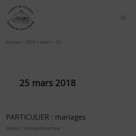
Aller
au
contenu
Accueil
2018
mars
25
25 mars 2018
PARTICULIER : mariages
PARTICULIER
:
Défaut
/
chevalierfouetteur
mariages