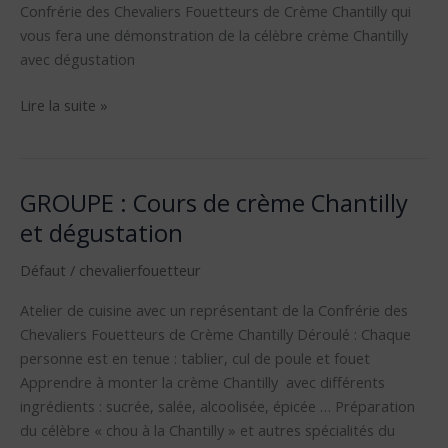
Confrérie des Chevaliers Fouetteurs de Crème Chantilly qui
repas
vous fera une démonstration de la célèbre crème Chantilly
avec dégustation
Lire la suite »
GROUPE : Cours de crème Chantilly
GROUPE
:
et dégustation
Cours
Défaut
/
chevalierfouetteur
de
crème
Atelier de cuisine avec un représentant de la Confrérie des
Chantilly
Chevaliers Fouetteurs de Crème Chantilly Déroulé : Chaque
et
personne est en tenue : tablier, cul de poule et fouet
dégustation
Apprendre à monter la crème Chantilly avec différents
ingrédients : sucrée, salée, alcoolisée, épicée … Préparation
du célèbre « chou à la Chantilly » et autres spécialités du