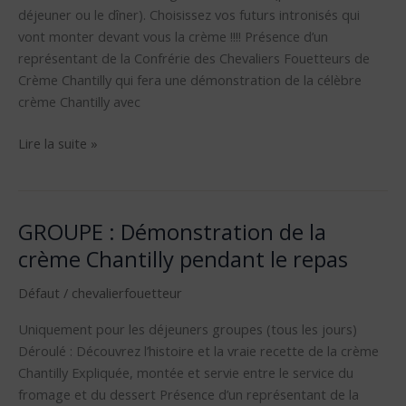
déjeuner ou le dîner). Choisissez vos futurs intronisés qui
confrérie
vont monter devant vous la crème !!!! Présence d’un
représentant de la Confrérie des Chevaliers Fouetteurs de
Crème Chantilly qui fera une démonstration de la célèbre
crème Chantilly avec
Lire la suite »
GROUPE : Démonstration de la
GROUPE
:
crème Chantilly pendant le repas
Démonstration
Défaut
/
chevalierfouetteur
de
la
Uniquement pour les déjeuners groupes (tous les jours)
crème
Déroulé : Découvrez l’histoire et la vraie recette de la crème
Chantilly
Chantilly Expliquée, montée et servie entre le service du
pendant
fromage et du dessert Présence d’un représentant de la
le