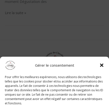
moment Dégustation des
Lire la suite »
Gérer le consentement
Suivez nous sur les réseaux sociaux :
Pour offrir les meilleures expériences, nous utilisons des technologies
telles que les cookies pour stocker et/ou accéder aux informations des
appareils. Le fait de consentir à ces technologies nous permettra de
traiter des données telles que le comportement de navigation ou les ID
Contact
uniques sur ce site. Le fait de ne pas consentir ou de retirer son
Mentions légales
consentement peut avoir un effet négatif sur certaines caractéristiques
et fonctions.
Politique de confidentialité et cookies