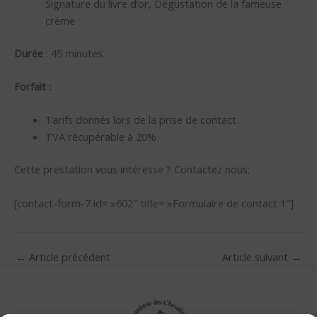
Signature du livre d’or, Dégustation de la fameuse
crème
Durée
: 45 minutes.
Forfait :
Tarifs donnés lors de la prise de contact
TVA récupérable à 20%
Cette prestation vous intéresse ? Contactez nous:
[contact-form-7 id= »602″ title= »Formulaire de contact 1″]
←
Article précédent
Article suivant
→